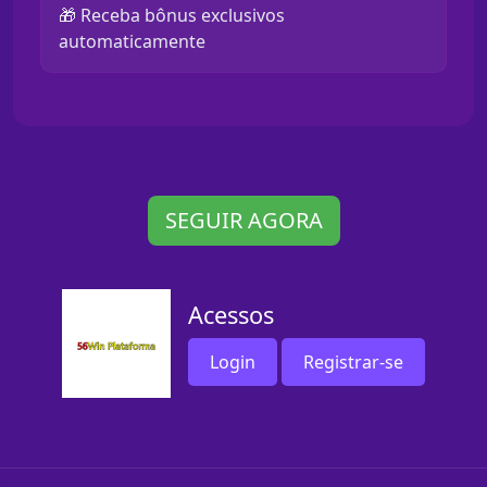
🎁 Receba bônus exclusivos
automaticamente
SEGUIR AGORA
Acessos
Login
Registrar-se