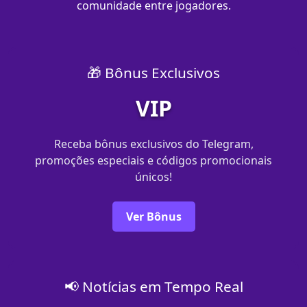
comunidade entre jogadores.
🎁 Bônus Exclusivos
VIP
Receba bônus exclusivos do Telegram,
promoções especiais e códigos promocionais
únicos!
Ver Bônus
📢 Notícias em Tempo Real