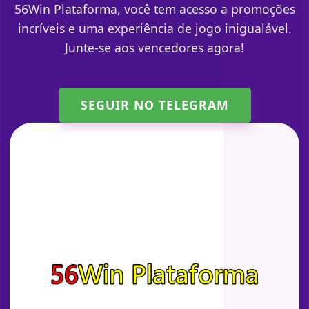
56Win Plataforma, você tem acesso a promoções
incríveis e uma experiência de jogo inigualável.
Junte-se aos vencedores agora!
SEGUIR NO TELEGRAM