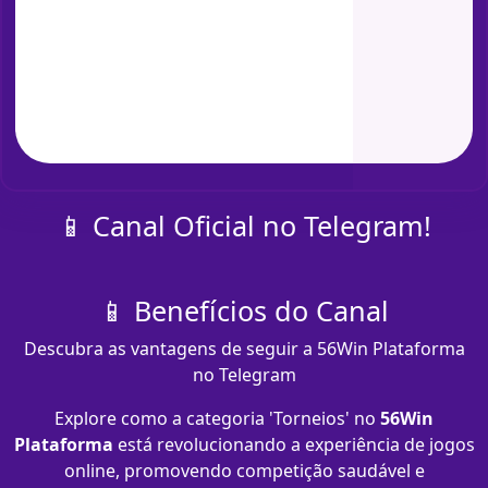
📱 Canal Oficial no Telegram!
📱 Benefícios do Canal
Descubra as vantagens de seguir a 56Win Plataforma
no Telegram
Explore como a categoria 'Torneios' no
56Win
Plataforma
está revolucionando a experiência de jogos
online, promovendo competição saudável e