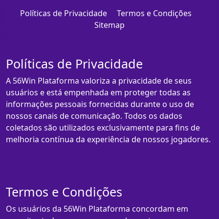
Políticas de Privacidade
Termos e Condições
Sitemap
Políticas de Privacidade
A 56Win Plataforma valoriza a privacidade de seus
usuários e está empenhada em proteger todas as
informações pessoais fornecidas durante o uso de
nossos canais de comunicação. Todos os dados
coletados são utilizados exclusivamente para fins de
melhoria contínua da experiência de nossos jogadores.
Termos e Condições
Os usuários da 56Win Plataforma concordam em