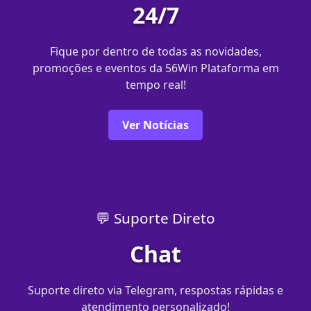
24/7
Fique por dentro de todas as novidades,
promoções e eventos da 56Win Plataforma em
tempo real!
Ver Notícias
💬 Suporte Direto
Chat
Suporte direto via Telegram, respostas rápidas e
atendimento personalizado!