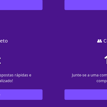
reto
👥 
t
espostas rápidas e
Junte-se a uma com
lizado!
compa
e