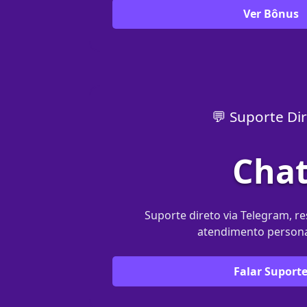
Ver Bônus
💬 Suporte Di
Cha
Suporte direto via Telegram, r
atendimento persona
Falar Suport