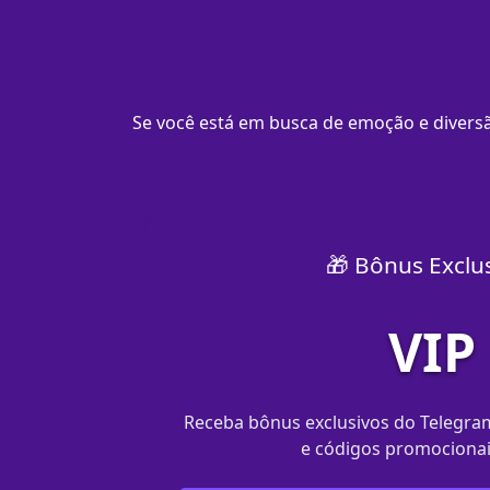
Se você está em busca de emoção e diversão
🎁 Bônus Exclu
VIP
Receba bônus exclusivos do Telegra
e códigos promocionai