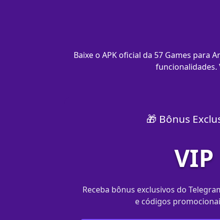
Baixe o APK oficial da 57 Games para 
funcionalidades.
🎁 Bônus Exclu
VIP
Receba bônus exclusivos do Telegra
e códigos promocionai