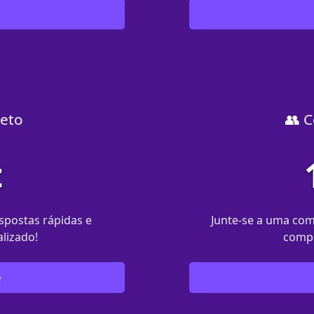
reto
👥 
t
espostas rápidas e
Junte-se a uma com
lizado!
compa
e