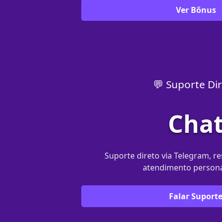
Ver Bônus
💬 Suporte Di
Cha
Suporte direto via Telegram, r
atendimento persona
Falar Suport