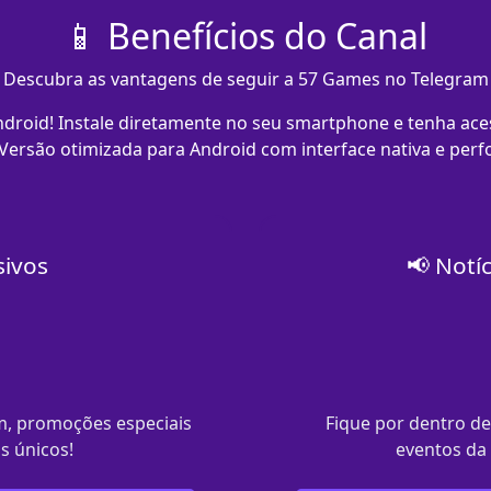
📱 Benefícios do Canal
Descubra as vantagens de seguir a 57 Games no Telegram
Android! Instale diretamente no seu smartphone e tenha ace
 Versão otimizada para Android com interface nativa e perf
sivos
📢 Notí
m, promoções especiais
Fique por dentro d
s únicos!
eventos da