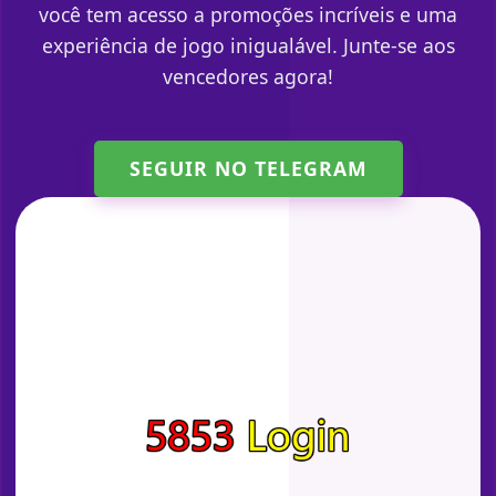
você tem acesso a promoções incríveis e uma
experiência de jogo inigualável. Junte-se aos
vencedores agora!
SEGUIR NO TELEGRAM