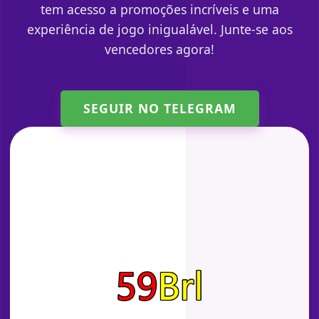
tem acesso a promoções incríveis e uma
experiência de jogo inigualável. Junte-se aos
vencedores agora!
SEGUIR NO TELEGRAM