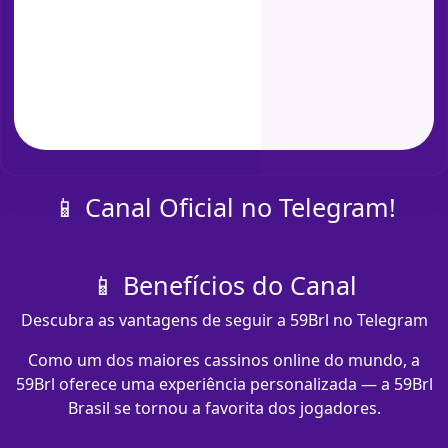
📱 Canal Oficial no Telegram!
📱 Benefícios do Canal
Descubra as vantagens de seguir a 59Brl no Telegram
Como um dos maiores cassinos online do mundo, a
59Brl oferece uma experiência personalizada — a 59Brl
Brasil se tornou a favorita dos jogadores.