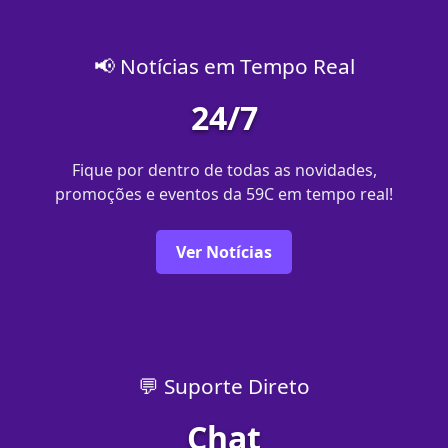
📢 Notícias em Tempo Real
24/7
Fique por dentro de todas as novidades,
promoções e eventos da 59C em tempo real!
Ver Notícias
💬 Suporte Direto
Chat