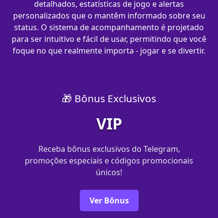
detalhados, estatísticas de jogo e alertas
personalizados que o mantêm informado sobre seu
status. O sistema de acompanhamento é projetado
para ser intuitivo e fácil de usar, permitindo que você
foque no que realmente importa - jogar e se divertir.
🎁 Bônus Exclusivos
VIP
Receba bônus exclusivos do Telegram,
promoções especiais e códigos promocionais
únicos!
Ver Bônus