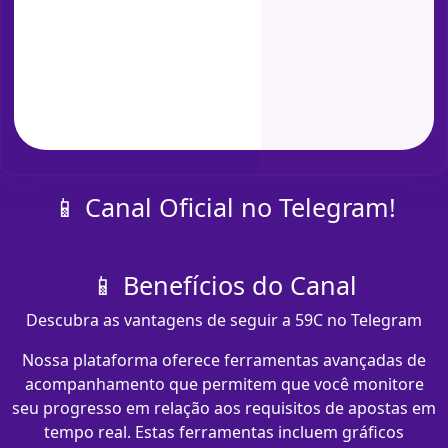
📱 Canal Oficial no Telegram!
📱 Benefícios do Canal
Descubra as vantagens de seguir a 59C no Telegram
Nossa plataforma oferece ferramentas avançadas de
acompanhamento que permitem que você monitore
seu progresso em relação aos requisitos de apostas em
tempo real. Estas ferramentas incluem gráficos