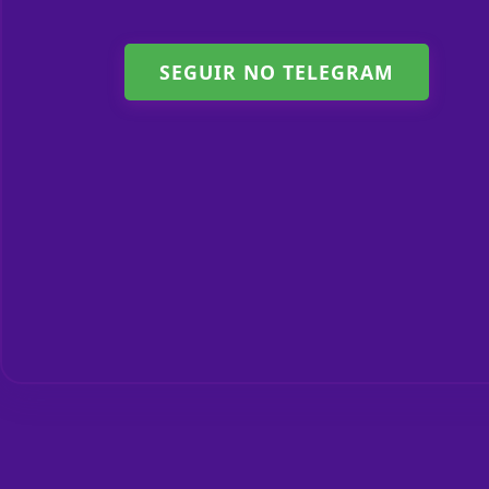
SEGUIR NO TELEGRAM