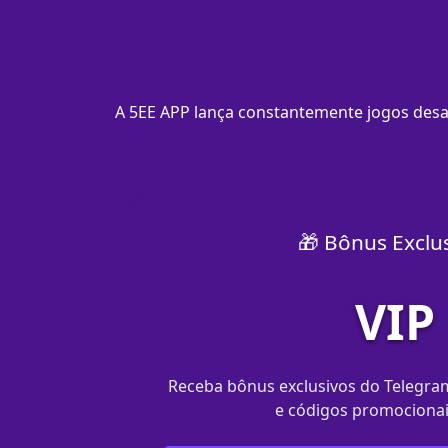
A 5EE APP lança constantemente jogos desaf
🎁 Bônus Exclu
VIP
Receba bônus exclusivos do Telegra
e códigos promocionai