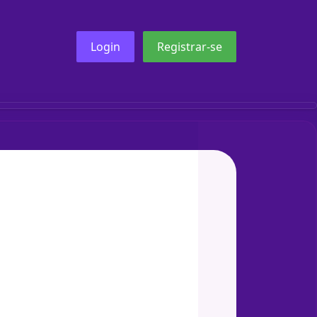
Login
Registrar-se