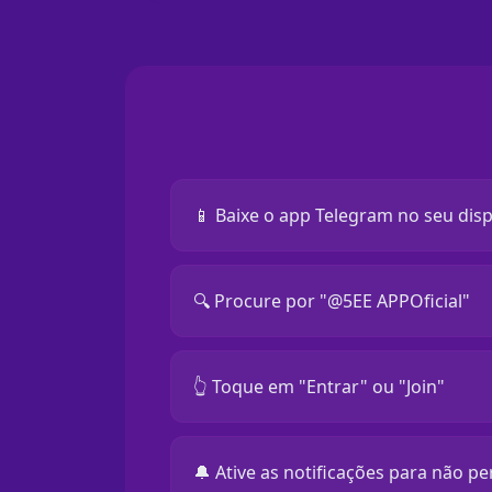
📱 Baixe o app Telegram no seu disp
🔍 Procure por "@5EE APPOficial"
👆 Toque em "Entrar" ou "Join"
🔔 Ative as notificações para não p