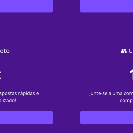
reto
👥 
t
espostas rápidas e
Junte-se a uma com
lizado!
compa
e