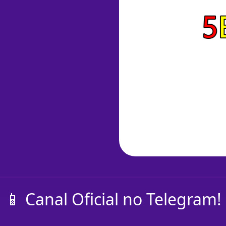
📱 Canal Oficial no Telegram!