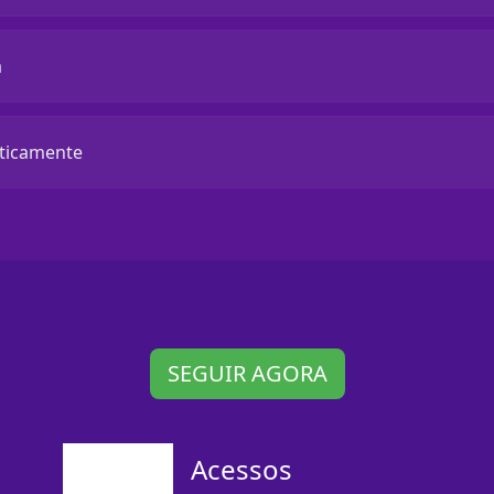
a
aticamente
SEGUIR AGORA
Acessos