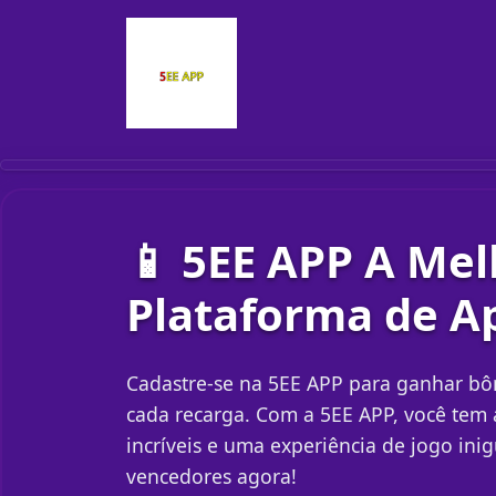
📱 5EE APP A Mel
Plataforma de A
Cadastre-se na 5EE APP para ganhar bô
cada recarga. Com a 5EE APP, você tem
incríveis e uma experiência de jogo inig
vencedores agora!