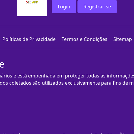
Login
Registrar-se
Políticas de Privacidade
Termos e Condições
Sitemap
de
suários e está empenhada em proteger todas as informaçõe
os coletados são utilizados exclusivamente para fins de m