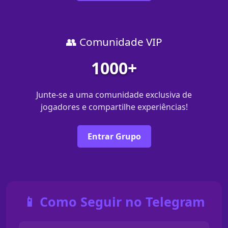
👥 Comunidade VIP
1000+
Junte-se a uma comunidade exclusiva de
jogadores e compartilhe experiências!
Entrar Grupo
📱 Como Seguir no Telegram