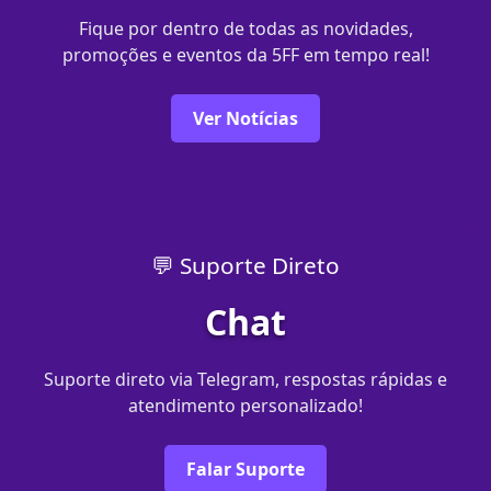
Fique por dentro de todas as novidades,
promoções e eventos da 5FF em tempo real!
Ver Notícias
💬 Suporte Direto
Chat
Suporte direto via Telegram, respostas rápidas e
atendimento personalizado!
Falar Suporte