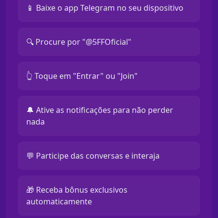
📱 Baixe o app Telegram no seu dispositivo
🔍 Procure por "@5FFOficial"
👆 Toque em "Entrar" ou "Join"
🔔 Ative as notificações para não perder
nada
💬 Participe das conversas e interaja
🎁 Receba bônus exclusivos
automaticamente