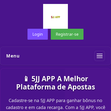
Login
Registrar-se
Menu
📱 5JJ APP A Melhor
Plataforma de Apostas
Cadastre-se na 5JJ APP para ganhar bônus no
cadastro e em cada recarga. Com a 5JJ APP, você