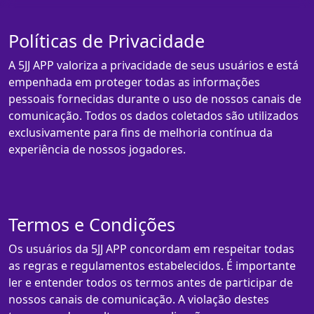
Políticas de Privacidade
A 5JJ APP valoriza a privacidade de seus usuários e está
empenhada em proteger todas as informações
pessoais fornecidas durante o uso de nossos canais de
comunicação. Todos os dados coletados são utilizados
exclusivamente para fins de melhoria contínua da
experiência de nossos jogadores.
Termos e Condições
Os usuários da 5JJ APP concordam em respeitar todas
as regras e regulamentos estabelecidos. É importante
ler e entender todos os termos antes de participar de
nossos canais de comunicação. A violação destes