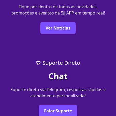
Fique por dentro de todas as novidades,
promoções e eventos da 5JJ APP em tempo real!
Ver Notícias
💬 Suporte Direto
Chat
Suporte direto via Telegram, respostas rápidas e
atendimento personalizado!
Falar Suporte