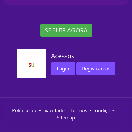
SEGUIR AGORA
Acessos
Login
Registrar-se
Políticas de Privacidade
Termos e Condições
Sitemap