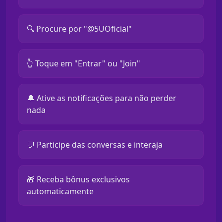
🔍 Procure por "@5UOficial"
👆 Toque em "Entrar" ou "Join"
🔔 Ative as notificações para não perder
nada
💬 Participe das conversas e interaja
🎁 Receba bônus exclusivos
automaticamente