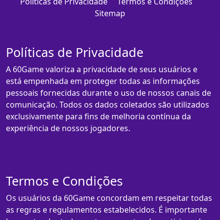
Políticas de Privacidade
Termos e Condições
Sitemap
Políticas de Privacidade
A 60Game valoriza a privacidade de seus usuários e
está empenhada em proteger todas as informações
pessoais fornecidas durante o uso de nossos canais de
comunicação. Todos os dados coletados são utilizados
exclusivamente para fins de melhoria contínua da
experiência de nossos jogadores.
Termos e Condições
Os usuários da 60Game concordam em respeitar todas
as regras e regulamentos estabelecidos. É importante