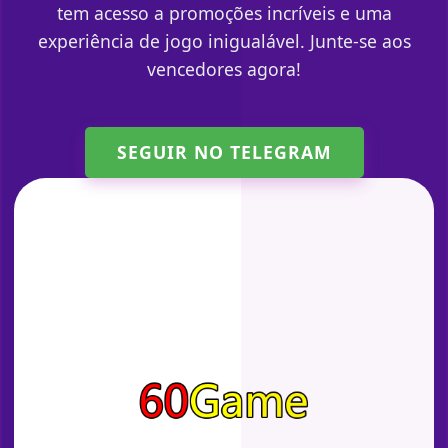
tem acesso a promoções incríveis e uma
experiência de jogo inigualável. Junte-se aos
vencedores agora!
SEGUIR NO TELEGRAM