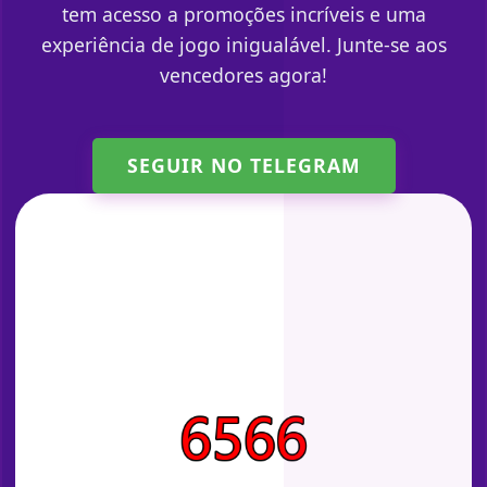
tem acesso a promoções incríveis e uma
experiência de jogo inigualável. Junte-se aos
vencedores agora!
SEGUIR NO TELEGRAM