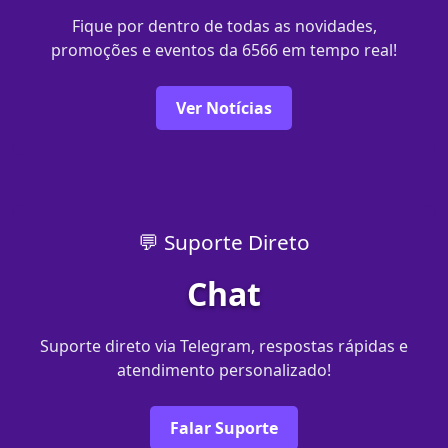
Fique por dentro de todas as novidades,
promoções e eventos da 6566 em tempo real!
Ver Notícias
💬 Suporte Direto
Chat
Suporte direto via Telegram, respostas rápidas e
atendimento personalizado!
Falar Suporte