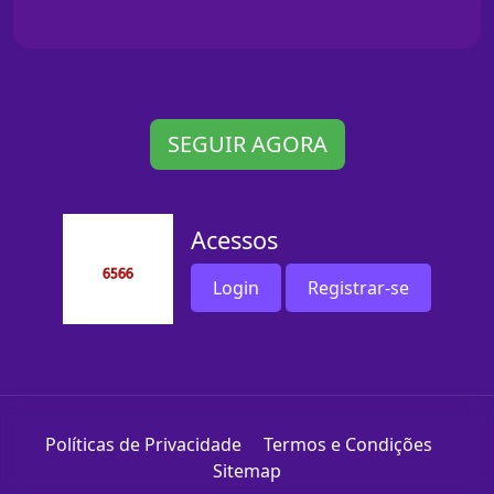
SEGUIR AGORA
Acessos
Login
Registrar-se
Políticas de Privacidade
Termos e Condições
Sitemap