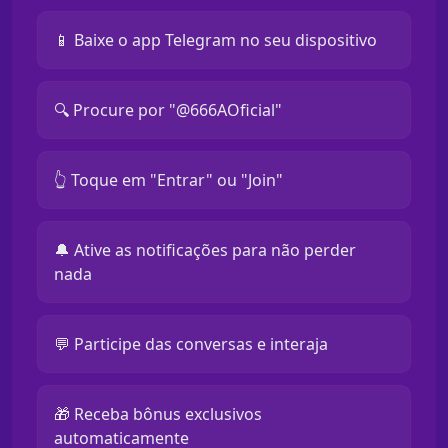
📱 Baixe o app Telegram no seu dispositivo
🔍 Procure por "@666AOficial"
👆 Toque em "Entrar" ou "Join"
🔔 Ative as notificações para não perder
nada
💬 Participe das conversas e interaja
🎁 Receba bônus exclusivos
automaticamente