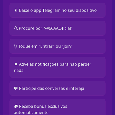
📱 Baixe o app Telegram no seu dispositivo
🔍 Procure por "@66AAOficial"
👆 Toque em "Entrar" ou "Join"
🔔 Ative as notificações para não perder
nada
💬 Participe das conversas e interaja
🎁 Receba bônus exclusivos
automaticamente