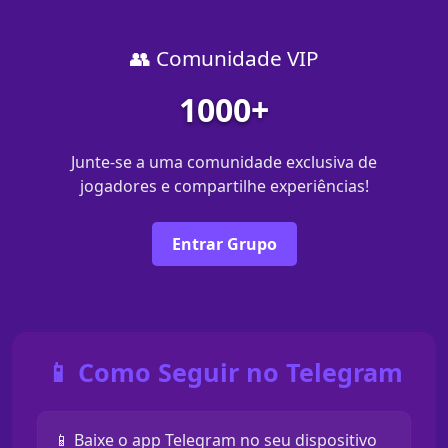
👥 Comunidade VIP
1000+
Junte-se a uma comunidade exclusiva de
jogadores e compartilhe experiências!
Entrar Grupo
📱 Como Seguir no Telegram
📱 Baixe o app Telegram no seu dispositivo