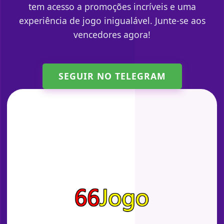
tem acesso a promoções incríveis e uma
experiência de jogo inigualável. Junte-se aos
vencedores agora!
SEGUIR NO TELEGRAM