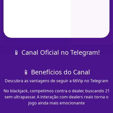
📱 Canal Oficial no Telegram!
📱 Benefícios do Canal
Descubra as vantagens de seguir a 66Vip no Telegram
No blackjack, competimos contra o dealer, buscando 21
sem ultrapassar. A interação com dealers reais torna o
jogo ainda mais emocionante