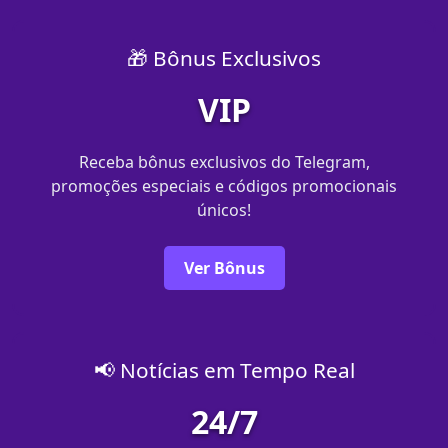
🎁 Bônus Exclusivos
VIP
Receba bônus exclusivos do Telegram,
promoções especiais e códigos promocionais
únicos!
Ver Bônus
📢 Notícias em Tempo Real
24/7