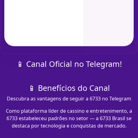
📱 Canal Oficial no Telegram!
📱 Benefícios do Canal
Descubra as vantagens de seguir a 6733 no Telegram
Como plataforma líder de cassino e entretenimento, a
6733 estabeleceu padrões no setor — a 6733 Brasil se
destaca por tecnologia e conquistas de mercado.