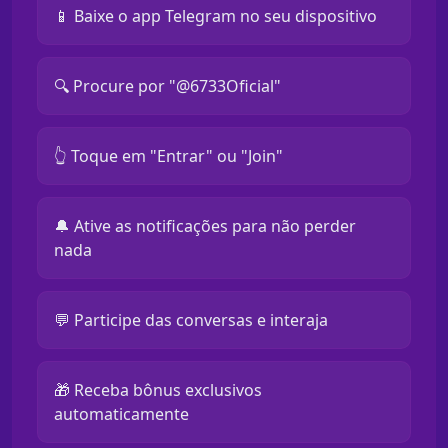
📱 Baixe o app Telegram no seu dispositivo
🔍 Procure por "@6733Oficial"
👆 Toque em "Entrar" ou "Join"
🔔 Ative as notificações para não perder
nada
💬 Participe das conversas e interaja
🎁 Receba bônus exclusivos
automaticamente