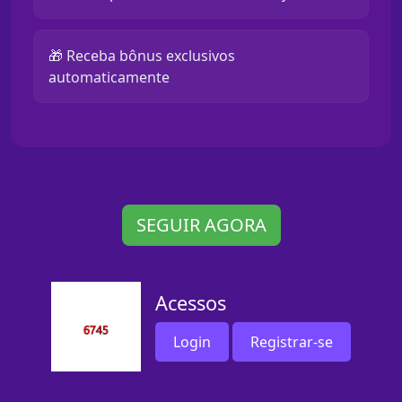
🎁 Receba bônus exclusivos
automaticamente
SEGUIR AGORA
Acessos
Login
Registrar-se