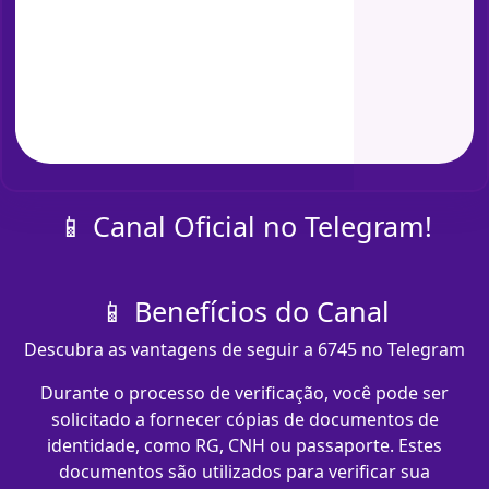
📱 Canal Oficial no Telegram!
📱 Benefícios do Canal
Descubra as vantagens de seguir a 6745 no Telegram
Durante o processo de verificação, você pode ser
solicitado a fornecer cópias de documentos de
identidade, como RG, CNH ou passaporte. Estes
documentos são utilizados para verificar sua