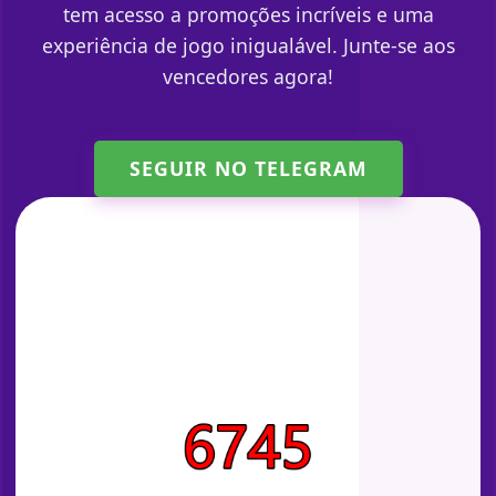
tem acesso a promoções incríveis e uma
experiência de jogo inigualável. Junte-se aos
vencedores agora!
SEGUIR NO TELEGRAM