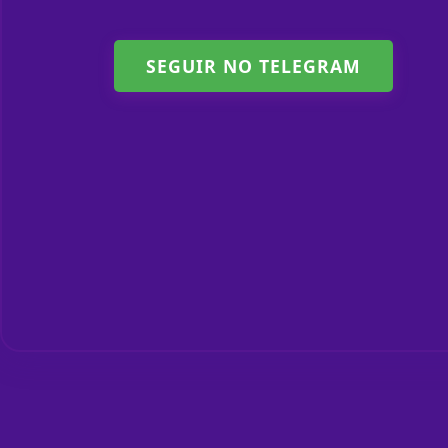
SEGUIR NO TELEGRAM