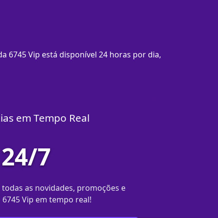
 6745 Vip está disponível 24 horas por dia,
cias em Tempo Real
24/7
e todas as novidades, promoções e
 6745 Vip em tempo real!