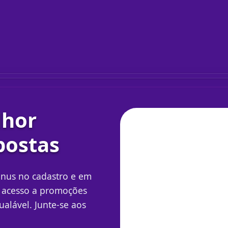
lhor
postas
ônus no cadastro e em
m acesso a promoções
ualável. Junte-se aos