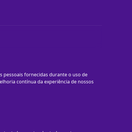
s pessoais fornecidas durante o uso de
elhoria contínua da experiência de nossos