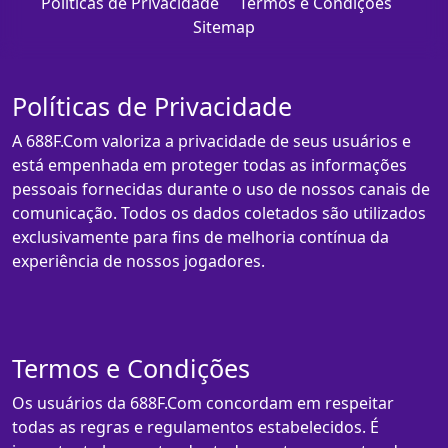
Políticas de Privacidade
Termos e Condições
Sitemap
Políticas de Privacidade
A 688F.Com valoriza a privacidade de seus usuários e
está empenhada em proteger todas as informações
pessoais fornecidas durante o uso de nossos canais de
comunicação. Todos os dados coletados são utilizados
exclusivamente para fins de melhoria contínua da
experiência de nossos jogadores.
Termos e Condições
Os usuários da 688F.Com concordam em respeitar
todas as regras e regulamentos estabelecidos. É