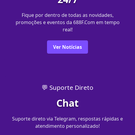
Fique por dentro de todas as novidades,
promoções e eventos da 688F.Com em tempo
real!
Ver Notícias
💬 Suporte Direto
Chat
Suporte direto via Telegram, respostas rápidas e
atendimento personalizado!