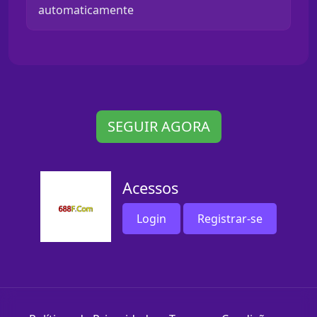
automaticamente
SEGUIR AGORA
Acessos
Login
Registrar-se