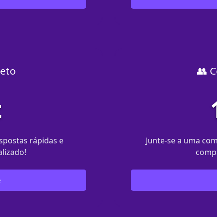
reto
👥 
t
espostas rápidas e
Junte-se a uma com
lizado!
compa
e