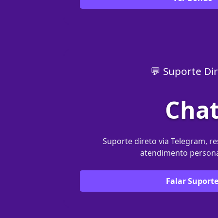
💬 Suporte Di
Cha
Suporte direto via Telegram, r
atendimento persona
Falar Suport