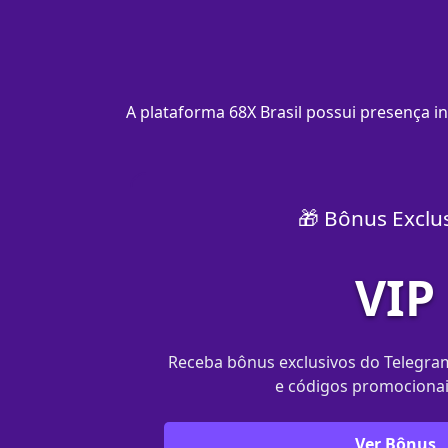
A plataforma 68X Brasil possui presença i
🎁 Bônus Exclu
VIP
Receba bônus exclusivos do Telegra
e códigos promocionai
Ver Bônus