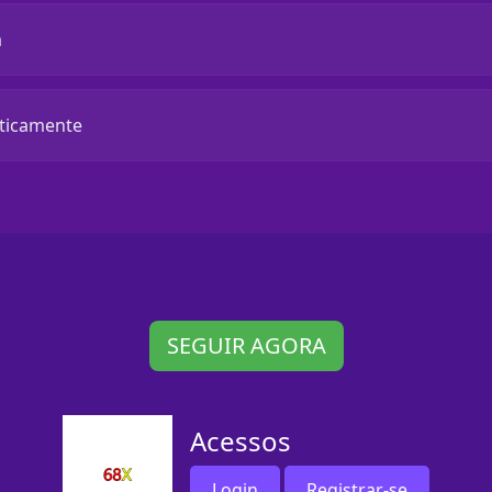
a
aticamente
SEGUIR AGORA
Acessos
Login
Registrar-se