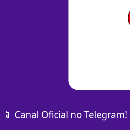
📱 Canal Oficial no Telegram!