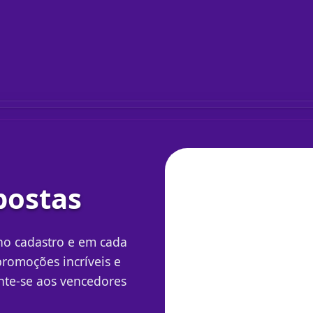
postas
no cadastro e em cada
promoções incríveis e
unte-se aos vencedores