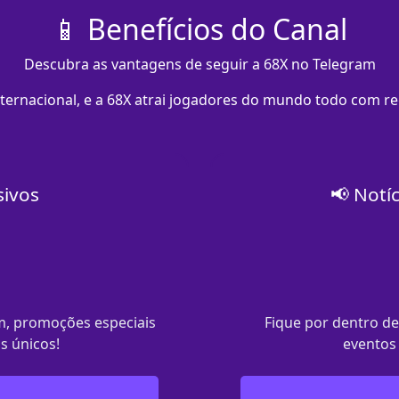
📱 Benefícios do Canal
Descubra as vantagens de seguir a 68X no Telegram
nternacional, e a 68X atrai jogadores do mundo todo com 
sivos
📢 Notí
m, promoções especiais
Fique por dentro d
s únicos!
eventos