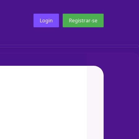
Login
Registrar-se