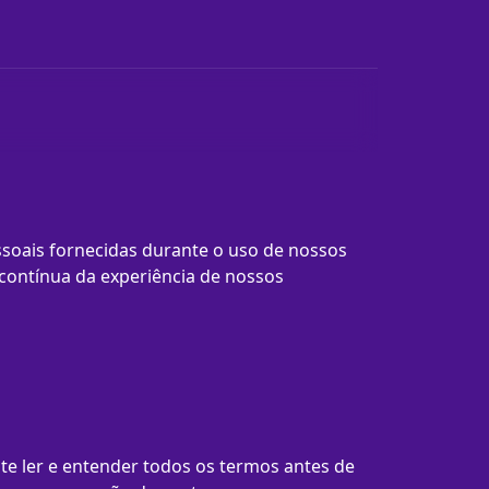
ssoais fornecidas durante o uso de nossos
 contínua da experiência de nossos
te ler e entender todos os termos antes de