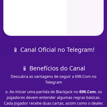
📱 Canal Oficial no Telegram!
📱 Benefícios do Canal
Descubra as vantagens de seguir a 69K.Com no
Telegram
o. Ao iniciar uma partida de Blackjack no
69K.Com
, os
jogadores devem entender algumas regras básicas.
Cada jogador recebe duas cartas, assim como o dealer.