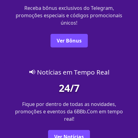
Receba bônus exclusivos do Telegram,
promoções especiais e códigos promocionais
únicos!
Ver Bônus
📢 Notícias em Tempo Real
24/7
Fique por dentro de todas as novidades,
promoções e eventos da 6BBb.Com em tempo
real!
Ver Notícias