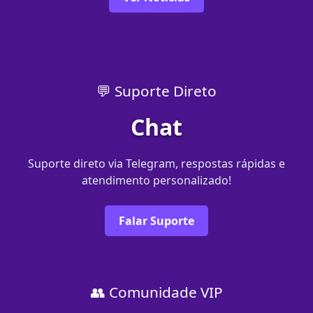
💬 Suporte Direto
Chat
Suporte direto via Telegram, respostas rápidas e
atendimento personalizado!
Falar Suporte
👥 Comunidade VIP