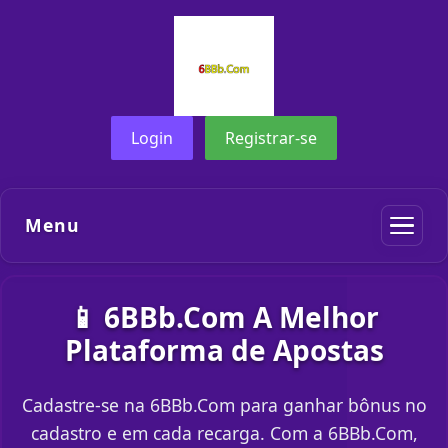
Login
Registrar-se
Menu
📱 6BBb.Com A Melhor
Plataforma de Apostas
Cadastre-se na 6BBb.Com para ganhar bônus no
cadastro e em cada recarga. Com a 6BBb.Com,