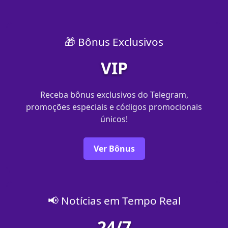
🎁 Bônus Exclusivos
VIP
Receba bônus exclusivos do Telegram,
promoções especiais e códigos promocionais
únicos!
Ver Bônus
📢 Notícias em Tempo Real
24/7