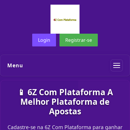
Login
Registrar-se
Menu
📱 6Z Com Plataforma A
Melhor Plataforma de
Apostas
Cadastre-se na 6Z Com Plataforma para ganhar