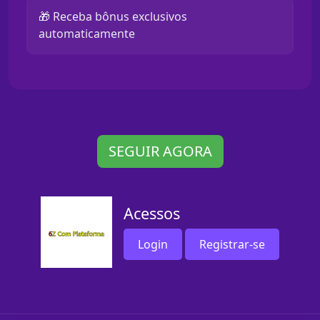
🎁 Receba bônus exclusivos
automaticamente
SEGUIR AGORA
Acessos
Login
Registrar-se