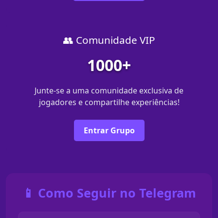
👥 Comunidade VIP
1000+
Junte-se a uma comunidade exclusiva de
jogadores e compartilhe experiências!
Entrar Grupo
📱 Como Seguir no Telegram