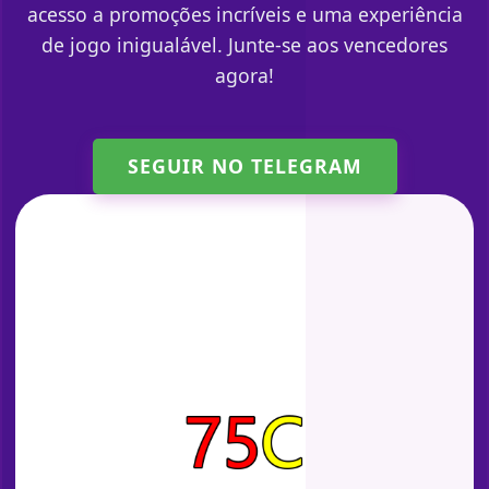
acesso a promoções incríveis e uma experiência
de jogo inigualável. Junte-se aos vencedores
agora!
SEGUIR NO TELEGRAM