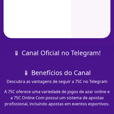
📱 Canal Oficial no Telegram!
📱 Benefícios do Canal
Descubra as vantagens de seguir a 75C no Telegram
A 75C oferece uma variedade de jogos de azar online e
a 75C Online Com possui um sistema de apostas
profissional, incluindo apostas em eventos esportivos.