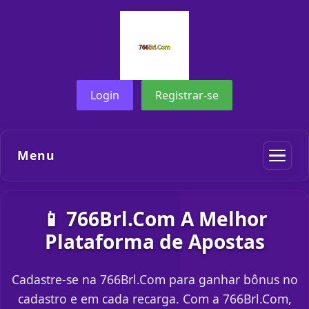
Login
Registrar-se
Menu
📱 766Brl.Com A Melhor
Plataforma de Apostas
Cadastre-se na 766Brl.Com para ganhar bônus no
cadastro e em cada recarga. Com a 766Brl.Com,