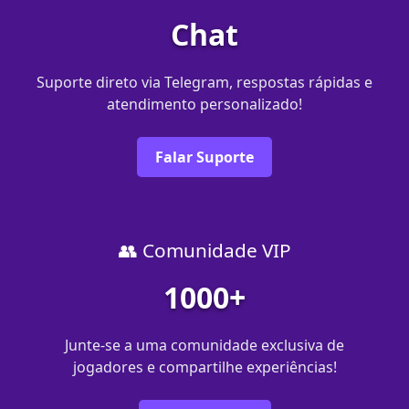
Chat
Suporte direto via Telegram, respostas rápidas e
atendimento personalizado!
Falar Suporte
👥 Comunidade VIP
1000+
Junte-se a uma comunidade exclusiva de
jogadores e compartilhe experiências!