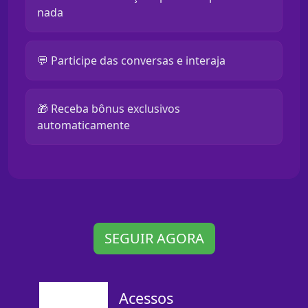
nada
💬 Participe das conversas e interaja
🎁 Receba bônus exclusivos
automaticamente
SEGUIR AGORA
Acessos