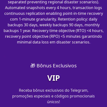
separated preventing regional disaster scenarios).
Automated snapshots every 4 hours, transaction logs
continuous replication enabling point-in-time recovery
com 1-minute granularity. Retention policy: daily
backups 30 days, weekly backups 90 days, monthly
backups 1 year. Recovery time objective (RTO) <4 hours,
recovery point objective (RPO) <5 minutes garantindo
minimal data loss em disaster scenarios.
🎁 Bônus Exclusivos
VIP
Receba bônus exclusivos do Telegram,
promoções especiais e códigos promocionais
únicos!