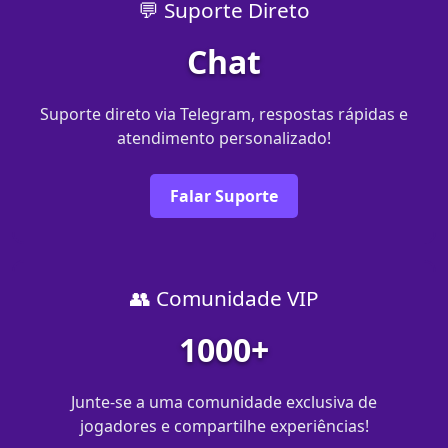
💬 Suporte Direto
Chat
Suporte direto via Telegram, respostas rápidas e
atendimento personalizado!
Falar Suporte
👥 Comunidade VIP
1000+
Junte-se a uma comunidade exclusiva de
jogadores e compartilhe experiências!