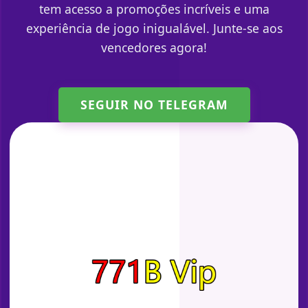
tem acesso a promoções incríveis e uma
experiência de jogo inigualável. Junte-se aos
vencedores agora!
SEGUIR NO TELEGRAM