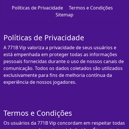
Políticas de Privacidade
Termos e Condições
Sitemap
Políticas de Privacidade
A 771B Vip valoriza a privacidade de seus usuários e
está empenhada em proteger todas as informações
pessoais fornecidas durante o uso de nossos canais de
comunicação. Todos os dados coletados são utilizados
exclusivamente para fins de melhoria contínua da
experiência de nossos jogadores.
Termos e Condições
Os usuários da 771B Vip concordam em respeitar todas