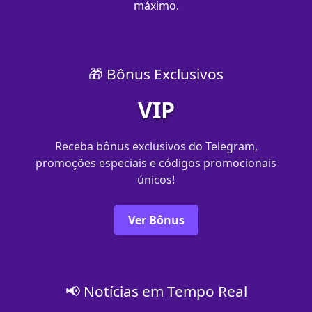
máximo.
🎁 Bônus Exclusivos
VIP
Receba bônus exclusivos do Telegram,
promoções especiais e códigos promocionais
únicos!
Ver Bônus
📢 Notícias em Tempo Real