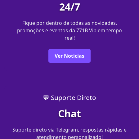
24/7
Fique por dentro de todas as novidades,
promoções e eventos da 771B Vip em tempo
real!
Ver Notícias
💬 Suporte Direto
Chat
Suporte direto via Telegram, respostas rápidas e
atendimento personalizado!