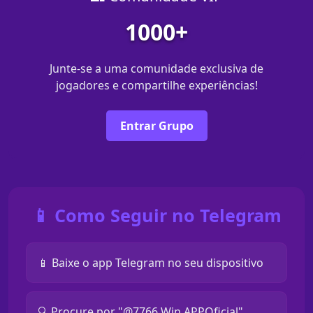
1000+
Junte-se a uma comunidade exclusiva de
jogadores e compartilhe experiências!
Entrar Grupo
📱 Como Seguir no Telegram
📱 Baixe o app Telegram no seu dispositivo
🔍 Procure por "@7766 Win APPOficial"