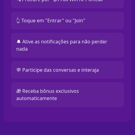
👆 Toque em "Entrar" ou "Join"
🔔 Ative as notificações para não perder
nada
💬 Participe das conversas e interaja
🎁 Receba bônus exclusivos
automaticamente