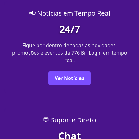
📢 Notícias em Tempo Real
24/7
Fique por dentro de todas as novidades,
promoções e eventos da 776 Brl Login em tempo
real!
Ver Notícias
💬 Suporte Direto
Chat