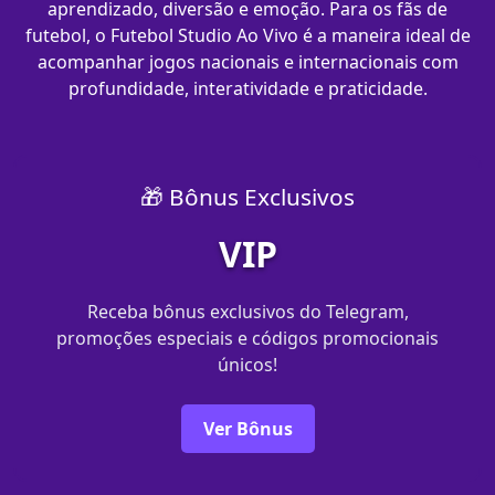
aprendizado, diversão e emoção. Para os fãs de
futebol, o Futebol Studio Ao Vivo é a maneira ideal de
acompanhar jogos nacionais e internacionais com
profundidade, interatividade e praticidade.
🎁 Bônus Exclusivos
VIP
Receba bônus exclusivos do Telegram,
promoções especiais e códigos promocionais
únicos!
Ver Bônus