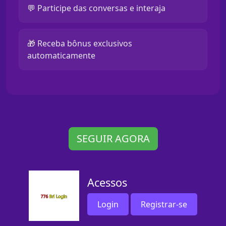
💬 Participe das conversas e interaja
🎁 Receba bônus exclusivos
automaticamente
SEGUIR AGORA
Acessos
Login
Registrar-se