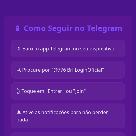
📱 Como Seguir no Telegram
📱 Baixe o app Telegram no seu dispositivo
🔍 Procure por "@776 Brl LoginOficial"
👆 Toque em "Entrar" ou "Join"
🔔 Ative as notificações para não perder
nada