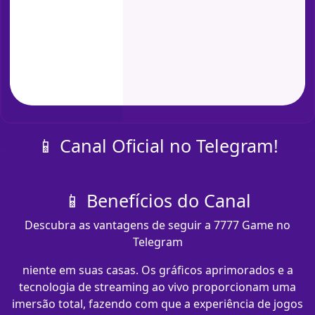
📱 Canal Oficial no Telegram!
📱 Benefícios do Canal
Descubra as vantagens de seguir a 7777 Game no
Telegram
niente em suas casas. Os gráficos aprimorados e a
tecnologia de streaming ao vivo proporcionam uma
imersão total, fazendo com que a experiência de jogos