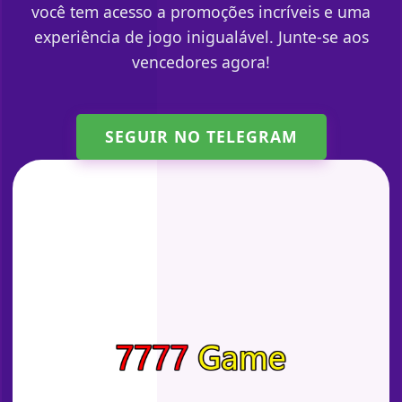
você tem acesso a promoções incríveis e uma
experiência de jogo inigualável. Junte-se aos
vencedores agora!
SEGUIR NO TELEGRAM