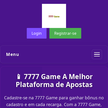
Login
Registrar-se
Menu
📱 7777 Game A Melhor
Plataforma de Apostas
Cadastre-se na 7777 Game para ganhar bônus no
cadastro e em cada recarga. Com a 7777 Game,