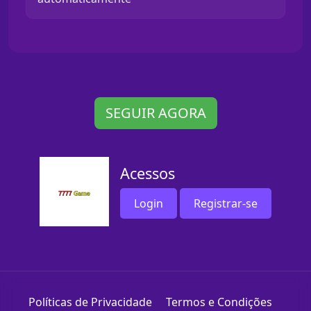
SEGUIR AGORA
Acessos
Login
Registrar-se
Políticas de Privacidade
Termos e Condições