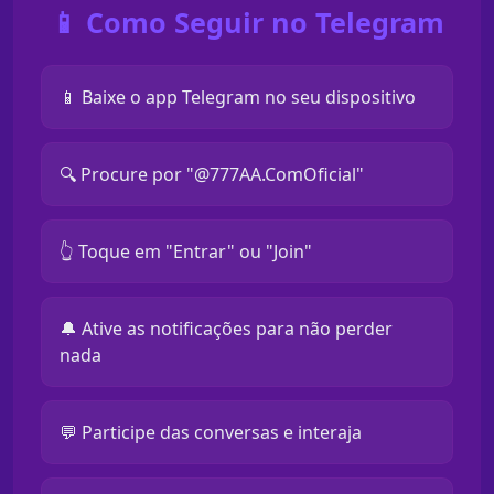
📱 Como Seguir no Telegram
📱 Baixe o app Telegram no seu dispositivo
🔍 Procure por "@777AA.ComOficial"
👆 Toque em "Entrar" ou "Join"
🔔 Ative as notificações para não perder
nada
💬 Participe das conversas e interaja