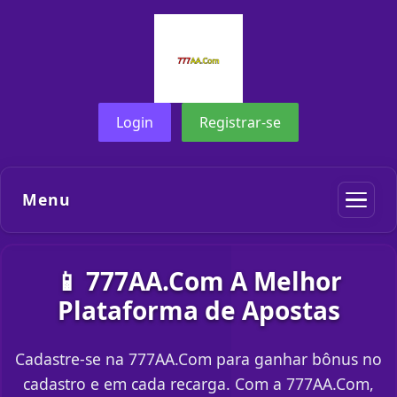
Login
Registrar-se
Menu
📱 777AA.Com A Melhor
Plataforma de Apostas
Cadastre-se na 777AA.Com para ganhar bônus no
cadastro e em cada recarga. Com a 777AA.Com,