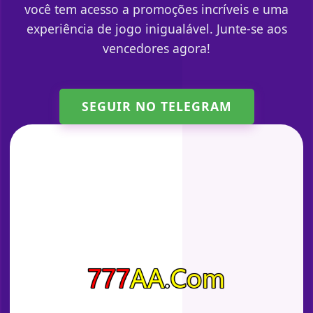
você tem acesso a promoções incríveis e uma
experiência de jogo inigualável. Junte-se aos
vencedores agora!
SEGUIR NO TELEGRAM