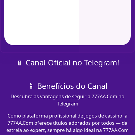
📱 Canal Oficial no Telegram!
📱 Benefícios do Canal
Descubra as vantagens de seguir a 777AA.Com no
Telegram
Como plataforma profissional de jogos de cassino, a
777AA.Com oferece títulos adorados por todos — da
estreia ao expert, sempre há algo ideal na 777AA.Com