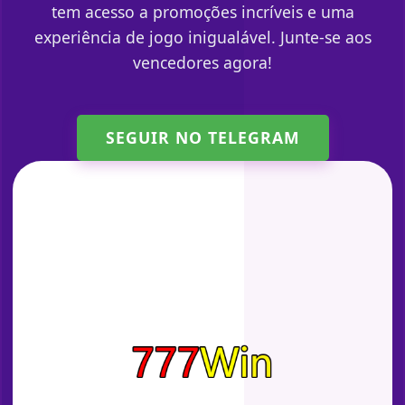
tem acesso a promoções incríveis e uma
experiência de jogo inigualável. Junte-se aos
vencedores agora!
SEGUIR NO TELEGRAM