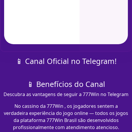
📱 Canal Oficial no Telegram!
📱 Benefícios do Canal
Descubra as vantagens de seguir a 777Win no Telegram
No cassino da 777Win , os jogadores sentem a
verdadeira experiência do jogo online — todos os jogos
da plataforma 777Win Brasil são desenvolvidos
profissionalmente com atendimento atencioso.