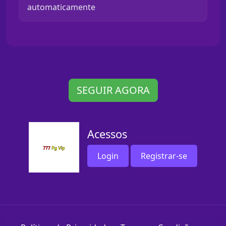
automaticamente
SEGUIR AGORA
Acessos
Login
Registrar-se