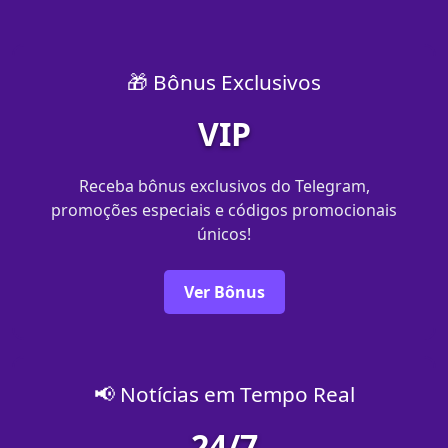
🎁 Bônus Exclusivos
VIP
Receba bônus exclusivos do Telegram,
promoções especiais e códigos promocionais
únicos!
Ver Bônus
📢 Notícias em Tempo Real
24/7