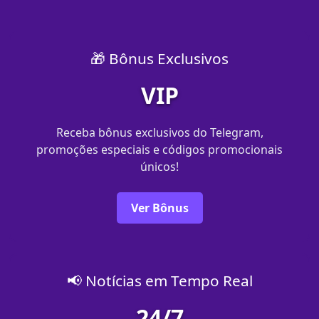
🎁 Bônus Exclusivos
VIP
Receba bônus exclusivos do Telegram,
promoções especiais e códigos promocionais
únicos!
Ver Bônus
📢 Notícias em Tempo Real
24/7