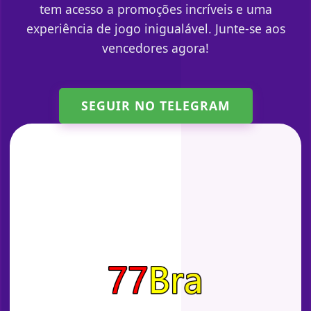
tem acesso a promoções incríveis e uma
experiência de jogo inigualável. Junte-se aos
vencedores agora!
SEGUIR NO TELEGRAM