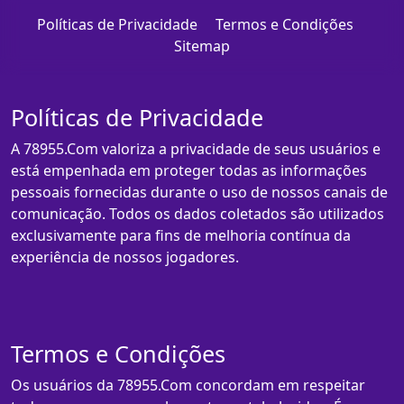
Políticas de Privacidade
Termos e Condições
Sitemap
Políticas de Privacidade
A 78955.Com valoriza a privacidade de seus usuários e
está empenhada em proteger todas as informações
pessoais fornecidas durante o uso de nossos canais de
comunicação. Todos os dados coletados são utilizados
exclusivamente para fins de melhoria contínua da
experiência de nossos jogadores.
Termos e Condições
Os usuários da 78955.Com concordam em respeitar