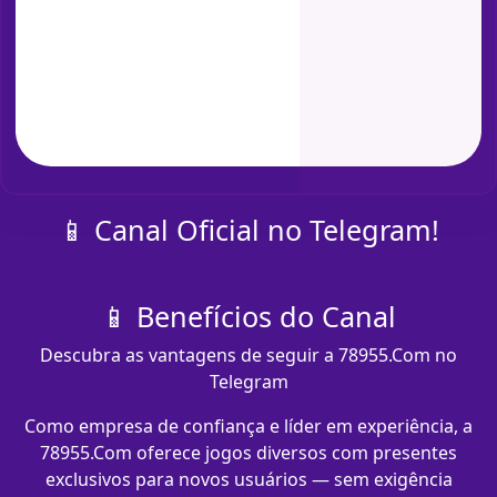
📱 Canal Oficial no Telegram!
📱 Benefícios do Canal
Descubra as vantagens de seguir a 78955.Com no
Telegram
Como empresa de confiança e líder em experiência, a
78955.Com oferece jogos diversos com presentes
exclusivos para novos usuários — sem exigência