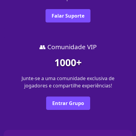
Falar Suporte
👥 Comunidade VIP
1000+
Junte-se a uma comunidade exclusiva de
jogadores e compartilhe experiências!
Entrar Grupo