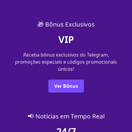
🎁 Bônus Exclusivos
VIP
Receba bônus exclusivos do Telegram,
promoções especiais e códigos promocionais
únicos!
Ver Bônus
📢 Notícias em Tempo Real
24/7