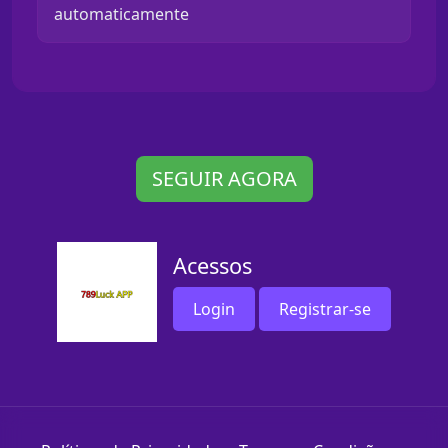
automaticamente
SEGUIR AGORA
Acessos
Login
Registrar-se