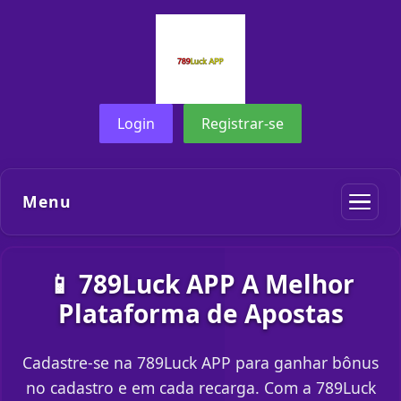
Login
Registrar-se
Menu
📱 789Luck APP A Melhor
Plataforma de Apostas
Cadastre-se na 789Luck APP para ganhar bônus
no cadastro e em cada recarga. Com a 789Luck