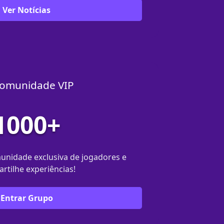
Ver Notícias
Comunidade VIP
1000+
unidade exclusiva de jogadores e
rtilhe experiências!
Entrar Grupo