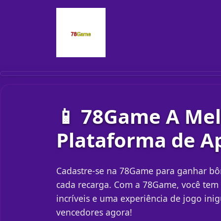
📱 78Game A Me
Plataforma de A
Cadastre-se na 78Game para ganhar bô
cada recarga. Com a 78Game, você tem
incríveis e uma experiência de jogo inig
vencedores agora!