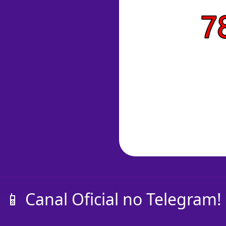
📱 Canal Oficial no Telegram!