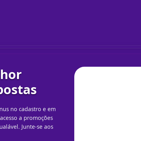
lhor
postas
nus no cadastro e em
 acesso a promoções
ualável. Junte-se aos