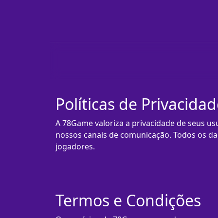
Políticas de Privacida
A 78Game valoriza a privacidade de seus u
nossos canais de comunicação. Todos os dad
jogadores.
Termos e Condições