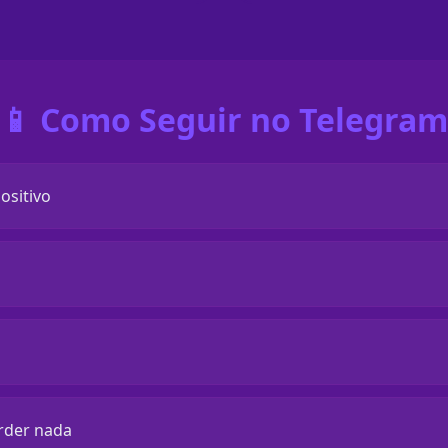
📱 Como Seguir no Telegram
ositivo
erder nada