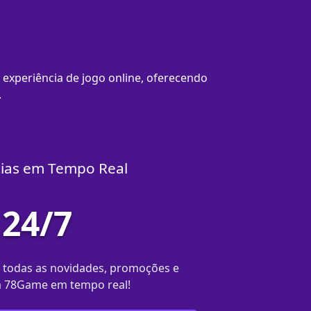
xperiência de jogo online, oferecendo
.
cias em Tempo Real
24/7
e todas as novidades, promoções e
a 78Game em tempo real!