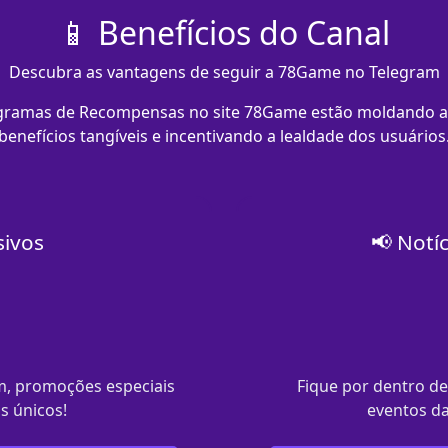
📱 Benefícios do Canal
Descubra as vantagens de seguir a 78Game no Telegram
gramas de Recompensas no site 78Game estão moldando a e
benefícios tangíveis e incentivando a lealdade dos usuários
sivos
📢 Notí
m, promoções especiais
Fique por dentro d
s únicos!
eventos d