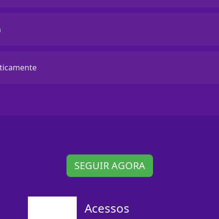
a
aticamente
SEGUIR AGORA
Acessos