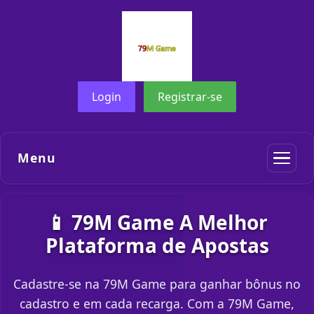
Login
Registrar-se
Menu
📱 79M Game A Melhor
Plataforma de Apostas
Cadastre-se na 79M Game para ganhar bônus no
cadastro e em cada recarga. Com a 79M Game,