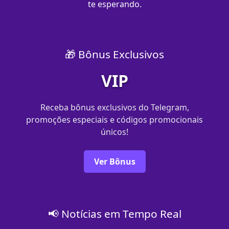
te esperando.
🎁 Bônus Exclusivos
VIP
Receba bônus exclusivos do Telegram,
promoções especiais e códigos promocionais
únicos!
Ver Bônus
📢 Notícias em Tempo Real