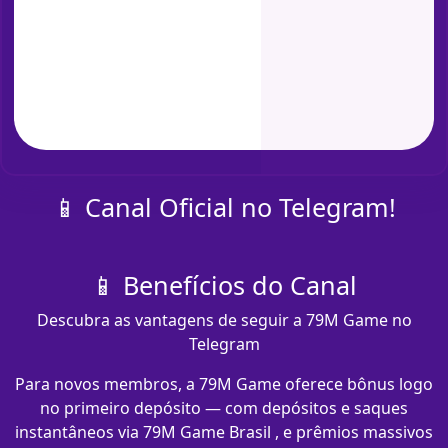
📱 Canal Oficial no Telegram!
📱 Benefícios do Canal
Descubra as vantagens de seguir a 79M Game no
Telegram
Para novos membros, a 79M Game oferece bônus logo
no primeiro depósito — com depósitos e saques
instantâneos via 79M Game Brasil , e prêmios massivos