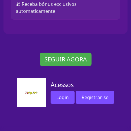
🎁 Receba bônus exclusivos
automaticamente
SEGUIR AGORA
Acessos
Login
Registrar-se