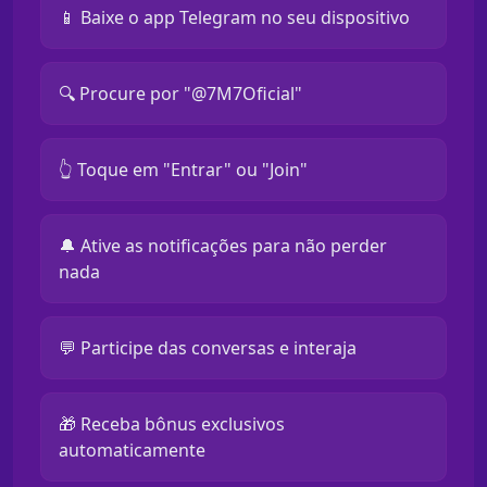
📱 Baixe o app Telegram no seu dispositivo
🔍 Procure por "@7M7Oficial"
👆 Toque em "Entrar" ou "Join"
🔔 Ative as notificações para não perder
nada
💬 Participe das conversas e interaja
🎁 Receba bônus exclusivos
automaticamente