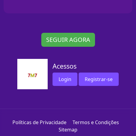
SEGUIR AGORA
Acessos
Login
Registrar-se
Políticas de Privacidade
Termos e Condições
Sitemap