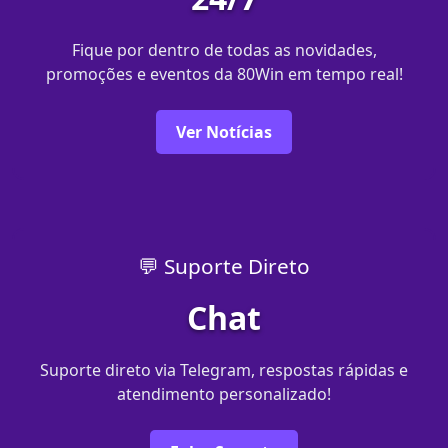
Fique por dentro de todas as novidades,
promoções e eventos da 80Win em tempo real!
Ver Notícias
💬 Suporte Direto
Chat
Suporte direto via Telegram, respostas rápidas e
atendimento personalizado!