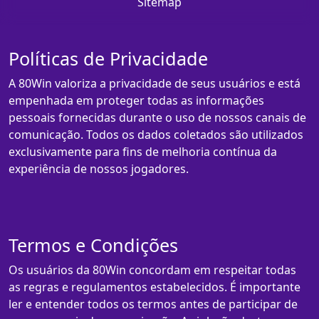
Sitemap
Políticas de Privacidade
A 80Win valoriza a privacidade de seus usuários e está
empenhada em proteger todas as informações
pessoais fornecidas durante o uso de nossos canais de
comunicação. Todos os dados coletados são utilizados
exclusivamente para fins de melhoria contínua da
experiência de nossos jogadores.
Termos e Condições
Os usuários da 80Win concordam em respeitar todas
as regras e regulamentos estabelecidos. É importante
ler e entender todos os termos antes de participar de