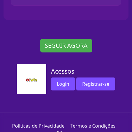
SEGUIR AGORA
Acessos
Login
Registrar-se
Políticas de Privacidade
Termos e Condições