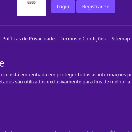
Login
Registrar-se
Políticas de Privacidade
Termos e Condições
Sitemap
de
rios e está empenhada em proteger todas as informações p
tados são utilizados exclusivamente para fins de melhoria