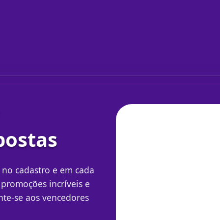
postas
 no cadastro e em cada
 promoções incríveis e
unte-se aos vencedores