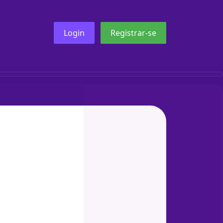
Login
Registrar-se