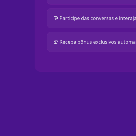
💬 Participe das conversas e interaj
🎁 Receba bônus exclusivos autom