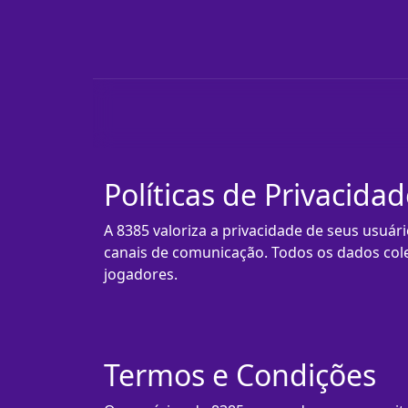
Políticas de Privacida
A 8385 valoriza a privacidade de seus usuá
canais de comunicação. Todos os dados cole
jogadores.
Termos e Condições