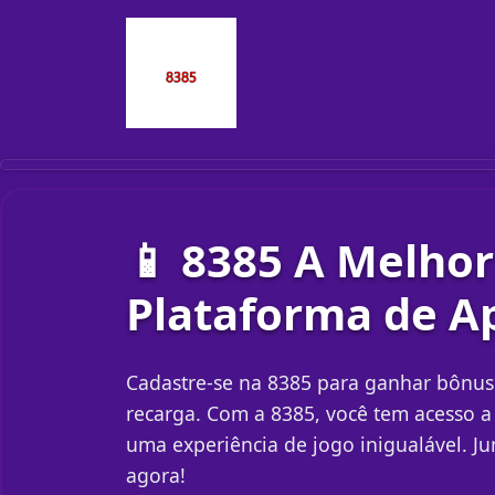
📱 8385 A Melhor
Plataforma de A
Cadastre-se na 8385 para ganhar bônus
recarga. Com a 8385, você tem acesso a
uma experiência de jogo inigualável. J
agora!