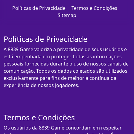
Políticas de Privacidade
Termos e Condições
Sitemap
Políticas de Privacidade
A 8839 Game valoriza a privacidade de seus usuários e
está empenhada em proteger todas as informações
pessoais fornecidas durante o uso de nossos canais de
comunicação. Todos os dados coletados são utilizados
exclusivamente para fins de melhoria contínua da
experiência de nossos jogadores.
Termos e Condições
Os usuários da 8839 Game concordam em respeitar