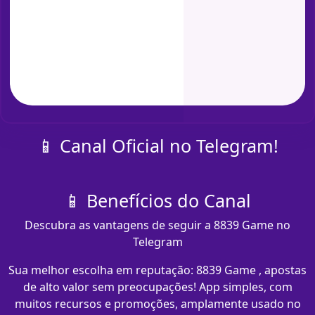
📱 Canal Oficial no Telegram!
📱 Benefícios do Canal
Descubra as vantagens de seguir a 8839 Game no
Telegram
Sua melhor escolha em reputação: 8839 Game , apostas
de alto valor sem preocupações! App simples, com
muitos recursos e promoções, amplamente usado no