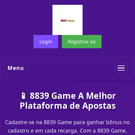
Login
Registrar-se
Menu
📱 8839 Game A Melhor
Plataforma de Apostas
Cadastre-se na 8839 Game para ganhar bônus no
cadastro e em cada recarga. Com a 8839 Game,