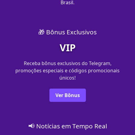
Brasil.
🎁 Bônus Exclusivos
VIP
Receba bônus exclusivos do Telegram,
promoções especiais e códigos promocionais
únicos!
Ver Bônus
📢 Notícias em Tempo Real