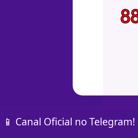
📱 Canal Oficial no Telegram!