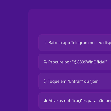
📱 Baixe o app Telegram no seu disp
🔍 Procure por "@8899WinOficial"
👆 Toque em "Entrar" ou "Join"
🔔 Ative as notificações para não p