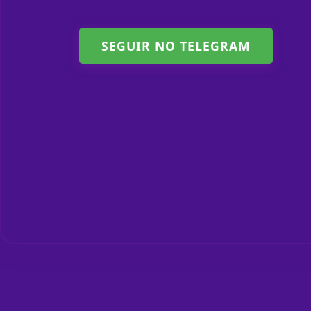
SEGUIR NO TELEGRAM