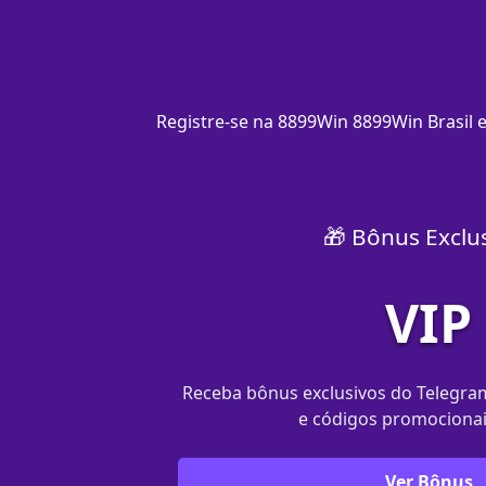
Registre-se na 8899Win 8899Win Brasil 
🎁 Bônus Exclu
VIP
Receba bônus exclusivos do Telegra
e códigos promocionai
Ver Bônus