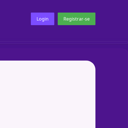
Login
Registrar-se