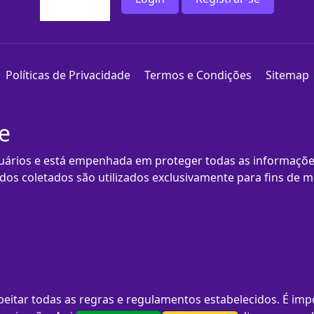
Políticas de Privacidade
Termos e Condições
Sitemap
de
suários e está empenhada em proteger todas as informaçõe
os coletados são utilizados exclusivamente para fins de m
itar todas as regras e regulamentos estabelecidos. É impo