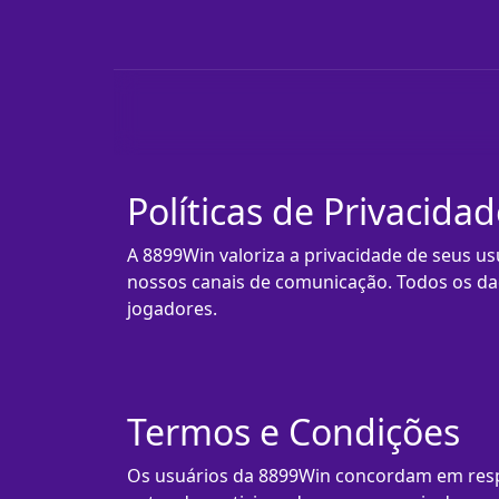
Políticas de Privacida
A 8899Win valoriza a privacidade de seus u
nossos canais de comunicação. Todos os dad
jogadores.
Termos e Condições
Os usuários da 8899Win concordam em respe