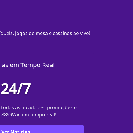
ueis, jogos de mesa e cassinos ao vivo!
cias em Tempo Real
24/7
e todas as novidades, promoções e
 8899Win em tempo real!
Ver Notícias