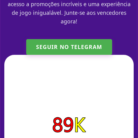
acesso a promoções incríveis e uma experiência
de jogo inigualável. Junte-se aos vencedores
agora!
SEGUIR NO TELEGRAM