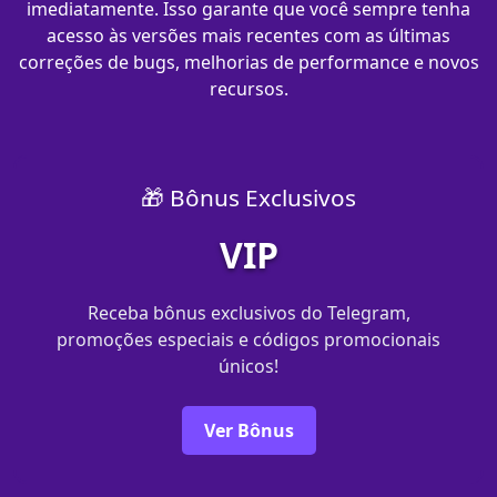
imediatamente. Isso garante que você sempre tenha
acesso às versões mais recentes com as últimas
correções de bugs, melhorias de performance e novos
recursos.
🎁 Bônus Exclusivos
VIP
Receba bônus exclusivos do Telegram,
promoções especiais e códigos promocionais
únicos!
Ver Bônus