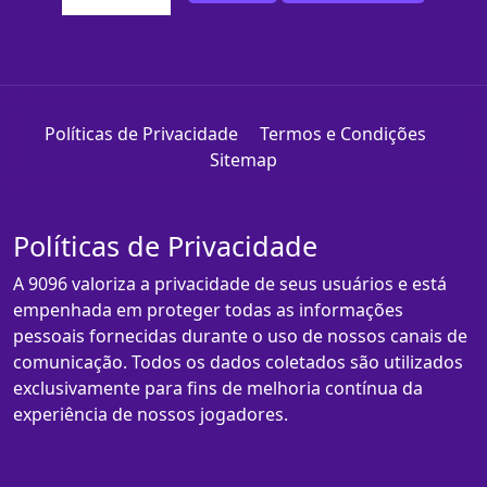
Políticas de Privacidade
Termos e Condições
Sitemap
Políticas de Privacidade
A 9096 valoriza a privacidade de seus usuários e está
empenhada em proteger todas as informações
pessoais fornecidas durante o uso de nossos canais de
comunicação. Todos os dados coletados são utilizados
exclusivamente para fins de melhoria contínua da
experiência de nossos jogadores.