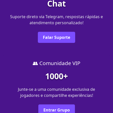
Chat
Suporte direto via Telegram, respostas rápidas e
atendimento personalizado!
Falar Suporte
👥 Comunidade VIP
1000+
Junte-se a uma comunidade exclusiva de
jogadores e compartilhe experiências!
Entrar Grupo