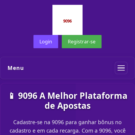
Login
Registrar-se
Menu
📱 9096 A Melhor Plataforma
de Apostas
Cadastre-se na 9096 para ganhar bônus no
cadastro e em cada recarga. Com a 9096, você