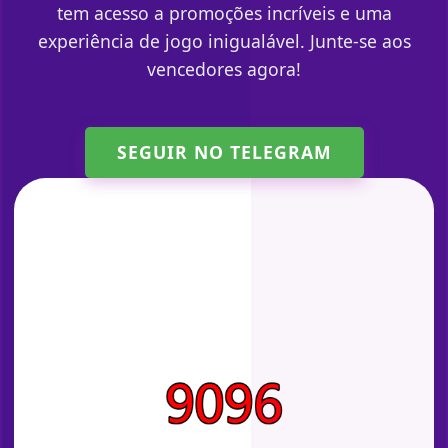
tem acesso a promoções incríveis e uma
experiência de jogo inigualável. Junte-se aos
vencedores agora!
SEGUIR NO TELEGRAM