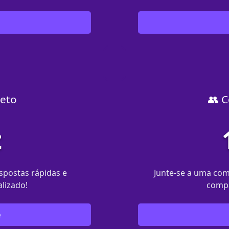
reto
👥 
t
espostas rápidas e
Junte-se a uma com
lizado!
compa
e