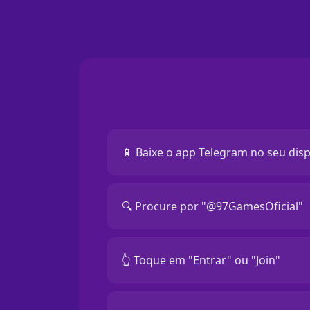
📱 Baixe o app Telegram no seu disp
🔍 Procure por "@97GamesOficial"
👆 Toque em "Entrar" ou "Join"