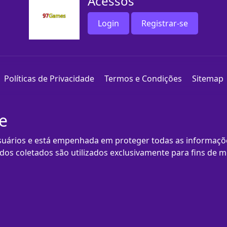
Acessos
Login
Registrar-se
Políticas de Privacidade
Termos e Condições
Sitemap
de
usuários e está empenhada em proteger todas as informaçõ
os coletados são utilizados exclusivamente para fins de m