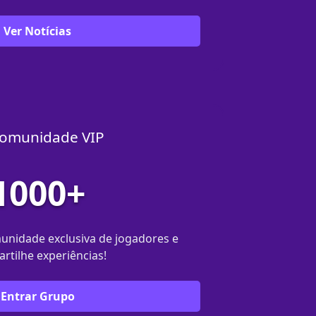
Ver Notícias
Comunidade VIP
1000+
unidade exclusiva de jogadores e
rtilhe experiências!
Entrar Grupo