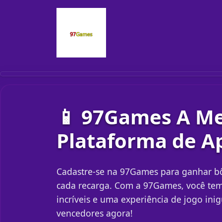
📱 97Games A Me
Plataforma de A
Cadastre-se na 97Games para ganhar b
cada recarga. Com a 97Games, você te
incríveis e uma experiência de jogo inig
vencedores agora!