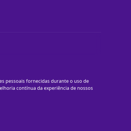
es pessoais fornecidas durante o uso de
elhoria contínua da experiência de nossos