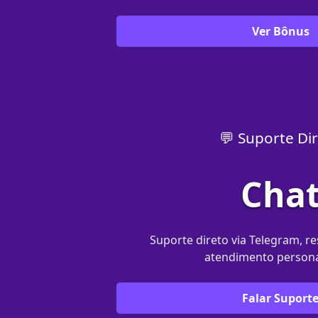
Ver Bônus
💬 Suporte Di
Cha
Suporte direto via Telegram, r
atendimento persona
Falar Suport