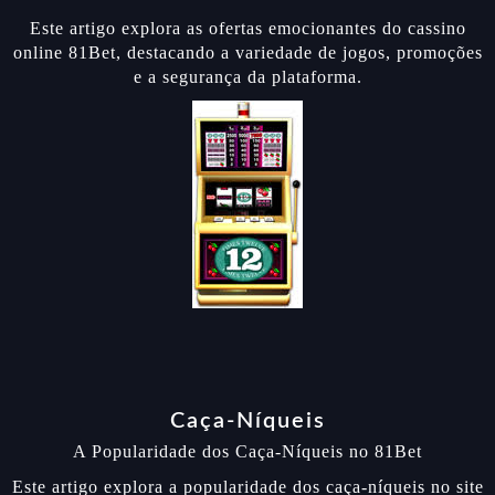
Este artigo explora as ofertas emocionantes do cassino
online 81Bet, destacando a variedade de jogos, promoções
e a segurança da plataforma.
Caça-Níqueis
A Popularidade dos Caça-Níqueis no 81Bet
Este artigo explora a popularidade dos caça-níqueis no site