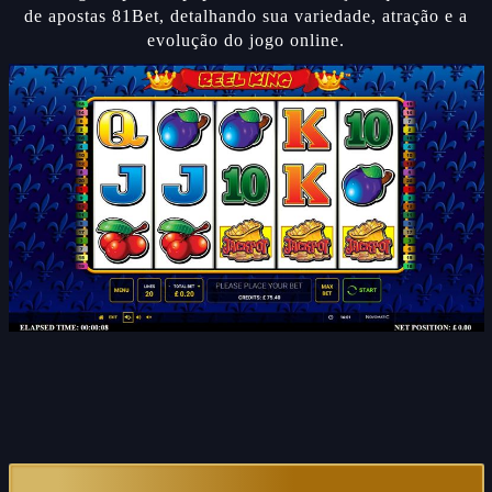
de apostas 81Bet, detalhando sua variedade, atração e a
evolução do jogo online.