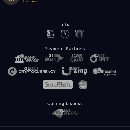
Learnt more
Info
Payment Partners
Gaming License